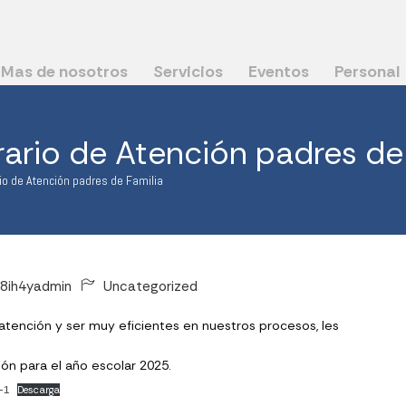
Mas de nosotros
Servicios
Eventos
Personal
rario de Atención padres de
rio de Atención padres de Familia
8ih4yadmin
Uncategorized
atención y ser muy eficientes en nuestros procesos, les
ión para el año escolar 2025.
-1
Descarga