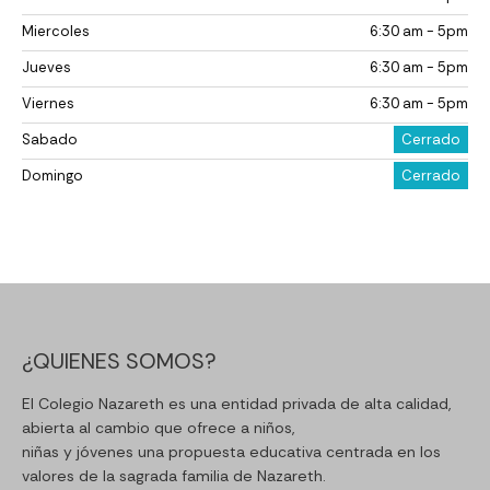
Miercoles
6:30 am - 5pm
Jueves
6:30 am - 5pm
Viernes
6:30 am - 5pm
Sabado
Cerrado
Domingo
Cerrado
¿QUIENES SOMOS?
El Colegio Nazareth es una entidad privada de alta calidad,
abierta al cambio que ofrece a niños,
niñas y jóvenes una propuesta educativa centrada en los
valores de la sagrada familia de Nazareth.