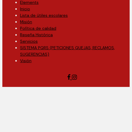
Elements
Inicio
Lista de útiles escolares
Misión
Política de calidad
Reseña Histórica
Servicios
SISTEMA PQRS (PETICIONES QUEJAS, RECLAMOS,
SUGERENCIAS)
Visión