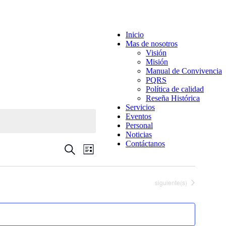
Inicio
Mas de nosotros
Visión
Misión
Manual de Convivencia
PQRS
Política de calidad
Reseña Histórica
Servicios
Eventos
Personal
Noticias
Contáctanos
Navegación
Navegación
Buscar
Lista
de
de
vistas
búsqueda
de
Eventos
siguiente(s)
y
Evento
vistas
de