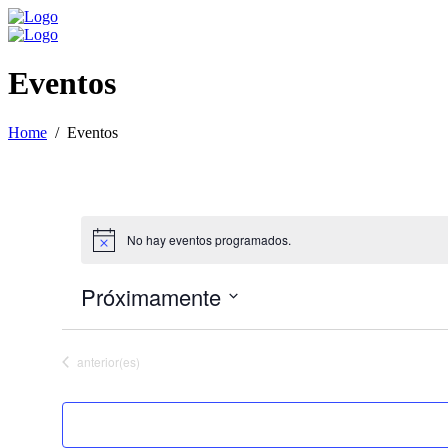
Eventos
Home
Eventos
No hay eventos programados.
Próximamente
Seleccionar
fecha.
Eventos
anterior(es)