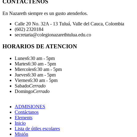
CONTÁCTENOS
En Nazareth siempre es un gusto atenderlos.
Calle 20 No. 32A - 13 Tuluá, Valle del Cauca, Colombia
(602) 2320184
secretaria@colegionazarethtulua.edu.co
HORARIOS DE ATENCION
Lunes
6:30 am - 5pm
Martes
6:30 am - 5pm
Miercoles
6:30 am - 5pm
Jueves
6:30 am - 5pm
Viernes
6:30 am - 5pm
Sabado
Cerrado
Domingo
Cerrado
ADMISIONES
Contáctanos
Elements
Inicio
Lista de útiles escolares
Misión