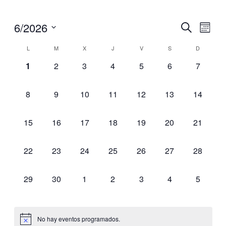
6/2026
Navegaci
Nave
Buscar
Mes
de
de
Seleccionar
vistas
Calendario
L
M
X
J
V
S
D
fecha.
búsqueda
de
de
0
0
0
0
0
0
0
1
2
3
4
5
6
7
y
Even
Eventos
eventos,
eventos,
eventos,
eventos,
eventos,
eventos,
eventos,
vistas
de
0
0
0
0
0
0
0
8
9
10
11
12
13
14
eventos,
eventos,
eventos,
eventos,
eventos,
eventos,
eventos,
Eventos
0
0
0
0
0
0
0
15
16
17
18
19
20
21
eventos,
eventos,
eventos,
eventos,
eventos,
eventos,
eventos,
0
0
0
0
0
0
0
22
23
24
25
26
27
28
eventos,
eventos,
eventos,
eventos,
eventos,
eventos,
eventos,
0
0
0
0
0
0
0
29
30
1
2
3
4
5
eventos,
eventos,
eventos,
eventos,
eventos,
eventos,
eventos,
No hay eventos programados.