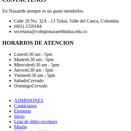
En Nazareth siempre es un gusto atenderlos.
Calle 20 No. 32A - 13 Tuluá, Valle del Cauca, Colombia
(602) 2320184
secretaria@colegionazarethtulua.edu.co
HORARIOS DE ATENCION
Lunes
6:30 am - 5pm
Martes
6:30 am - 5pm
Miercoles
6:30 am - 5pm
Jueves
6:30 am - 5pm
Viernes
6:30 am - 5pm
Sabado
Cerrado
Domingo
Cerrado
ADMISIONES
Contáctanos
Elements
Inicio
Lista de útiles escolares
Misión