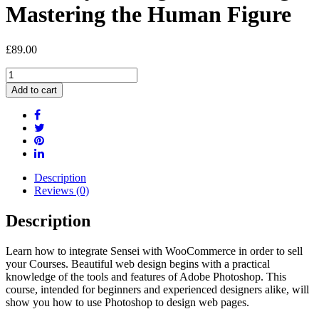
Mastering the Human Figure
£
89.00
Anatomy
for
Add to cart
Figure
Drawing:
Mastering
the
Human
Figure
quantity
Description
Reviews (0)
Description
Learn how to integrate Sensei with WooCommerce in order to sell
your Courses. Beautiful web design begins with a practical
knowledge of the tools and features of Adobe Photoshop. This
course, intended for beginners and experienced designers alike, will
show you how to use Photoshop to design web pages.