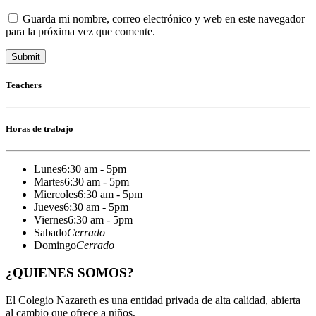
Guarda mi nombre, correo electrónico y web en este navegador
para la próxima vez que comente.
Teachers
Horas de trabajo
Lunes
6:30 am - 5pm
Martes
6:30 am - 5pm
Miercoles
6:30 am - 5pm
Jueves
6:30 am - 5pm
Viernes
6:30 am - 5pm
Sabado
Cerrado
Domingo
Cerrado
¿QUIENES SOMOS?
El Colegio Nazareth es una entidad privada de alta calidad, abierta
al cambio que ofrece a niños,