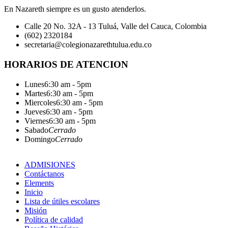
En Nazareth siempre es un gusto atenderlos.
Calle 20 No. 32A - 13 Tuluá, Valle del Cauca, Colombia
(602) 2320184
secretaria@colegionazarethtulua.edu.co
HORARIOS DE ATENCION
Lunes
6:30 am - 5pm
Martes
6:30 am - 5pm
Miercoles
6:30 am - 5pm
Jueves
6:30 am - 5pm
Viernes
6:30 am - 5pm
Sabado
Cerrado
Domingo
Cerrado
ADMISIONES
Contáctanos
Elements
Inicio
Lista de útiles escolares
Misión
Política de calidad