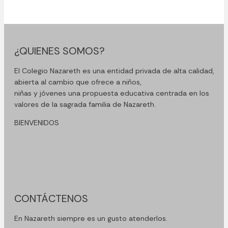
¿QUIENES SOMOS?
El Colegio Nazareth es una entidad privada de alta calidad,
abierta al cambio que ofrece a niños,
niñas y jóvenes una propuesta educativa centrada en los
valores de la sagrada familia de Nazareth.
BIENVENIDOS
CONTÁCTENOS
En Nazareth siempre es un gusto atenderlos.