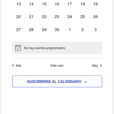
vistas
0
0
0
0
0
0
0
13
14
15
16
17
18
19
EVENTOS,
EVENTOS,
EVENTOS,
EVENTOS,
EVENTOS,
EVENTOS,
EVENTOS,
de
0
0
0
0
0
0
0
20
21
22
23
24
25
26
Evento
EVENTOS,
EVENTOS,
EVENTOS,
EVENTOS,
EVENTOS,
EVENTOS,
EVENTOS,
0
0
0
0
0
0
0
27
28
29
30
1
2
3
EVENTOS,
EVENTOS,
EVENTOS,
EVENTOS,
EVENTOS,
EVENTOS,
EVENTOS
No hay eventos programados.
Mar
Este mes
May
SUSCRIBIRSE AL CALENDARIO