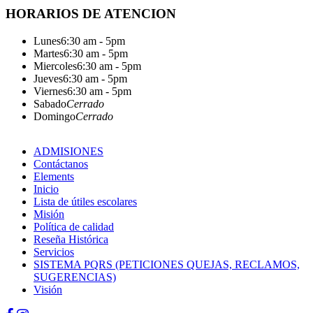
HORARIOS DE ATENCION
Lunes
6:30 am - 5pm
Martes
6:30 am - 5pm
Miercoles
6:30 am - 5pm
Jueves
6:30 am - 5pm
Viernes
6:30 am - 5pm
Sabado
Cerrado
Domingo
Cerrado
ADMISIONES
Contáctanos
Elements
Inicio
Lista de útiles escolares
Misión
Política de calidad
Reseña Histórica
Servicios
SISTEMA PQRS (PETICIONES QUEJAS, RECLAMOS,
SUGERENCIAS)
Visión