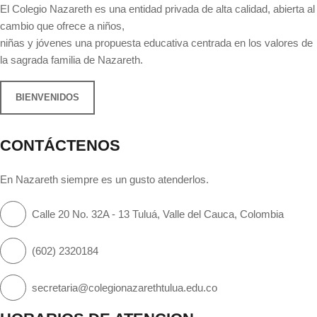
s
El Colegio Nazareth es una entidad privada de alta calidad, abierta al
E
cambio que ofrece a niños,
q
v
niñas y jóvenes una propuesta educativa centrada en los valores de
e
la sagrada familia de Nazareth.
u
n
e
t
BIENVENIDOS
o
d
CONTÁCTENOS
a
y
En Nazareth siempre es un gusto atenderlos.
v
Calle 20 No. 32A - 13 Tuluá, Valle del Cauca, Colombia
i
(602) 2320184
s
t
secretaria@colegionazarethtulua.edu.co
a